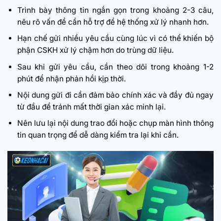
Trình bày thông tin ngắn gọn trong khoảng 2-3 câu,
nêu rõ vấn đề cần hỗ trợ để hệ thống xử lý nhanh hơn.
Hạn chế gửi nhiều yêu cầu cùng lúc vì có thể khiến bộ
phận CSKH xử lý chậm hơn do trùng dữ liệu.
Sau khi gửi yêu cầu, cần theo dõi trong khoảng 1-2
phút để nhận phản hồi kịp thời.
Nội dung gửi đi cần đảm bảo chính xác và đầy đủ ngay
từ đầu để tránh mất thời gian xác minh lại.
Nên lưu lại nội dung trao đổi hoặc chụp màn hình thông
tin quan trọng để dễ dàng kiểm tra lại khi cần.