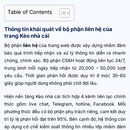
Table of Contents
Thông tin khái quát về bộ phận liên hệ của
trang Kèo nhà cái
Bộ phận
liên hệ
của trang web được xây dựng nhằm đảm
bảo quá trình tiếp nhận và xử lý thông tin diễn ra nhanh
chóng, chính xác. Bộ phận CSKH hoạt động liên tục 24/7,
trung bình mỗi ngày tiếp nhận từ 20,000 – 50,000 lượt
yêu cầu. Thời gian phản hồi được duy trì ở mức 30-60
giây giúp người dùng không phải chờ đợi lâu.
Hiện nền tảng Kèo nhà cái tích hợp 4 kênh liên lạc chính
thức gồm: live chat, Telegram, hotline, Facebook. Mỗi
phương thức đều có bộ phận phụ trách riêng, cam kết duy
trì tỷ lệ phản hồi đạt trên 95%. Bên cạnh đó, hệ thống còn
áp dụng cơ chế kiểm soát thông tin nhiều lớp nhằm đảm