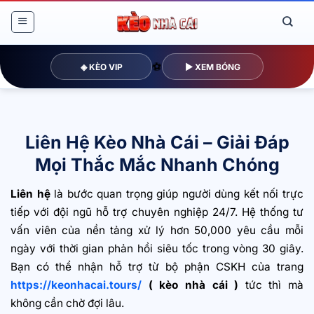
Bỏ
qua
nội
dung
⚽️
◈ KÈO VIP
▶ XEM BÓNG
Liên Hệ Kèo Nhà Cái – Giải Đáp
Mọi Thắc Mắc Nhanh Chóng
Liên hệ
là bước quan trọng giúp người dùng kết nối trực
tiếp với đội ngũ hỗ trợ chuyên nghiệp 24/7. Hệ thống tư
vấn viên của nền tảng xử lý hơn 50,000 yêu cầu mỗi
ngày với thời gian phản hồi siêu tốc trong vòng 30 giây.
Bạn có thể nhận hỗ trợ từ bộ phận CSKH của trang
https://keonhacai.tours/
( kèo nhà cái )
tức thì mà
không cần chờ đợi lâu.