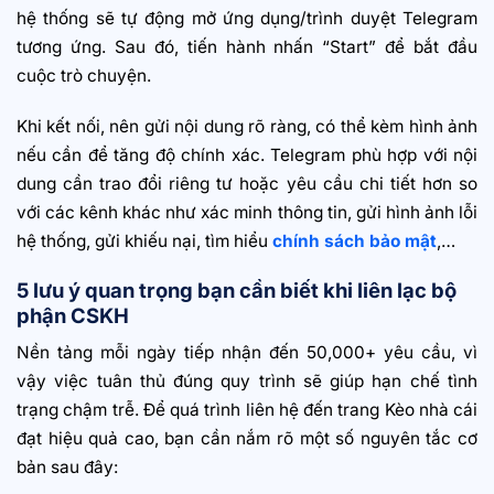
hệ thống sẽ tự động mở ứng dụng/trình duyệt Telegram
tương ứng. Sau đó, tiến hành nhấn “Start” để bắt đầu
cuộc trò chuyện.
Khi kết nối, nên gửi nội dung rõ ràng, có thể kèm hình ảnh
nếu cần để tăng độ chính xác. Telegram phù hợp với nội
dung cần trao đổi riêng tư hoặc yêu cầu chi tiết hơn so
với các kênh khác như xác minh thông tin, gửi hình ảnh lỗi
hệ thống, gửi khiếu nại, tìm hiểu
chính sách bảo mật
,…
5 lưu ý quan trọng bạn cần biết khi liên lạc bộ
phận CSKH
Nền tảng mỗi ngày tiếp nhận đến 50,000+ yêu cầu, vì
vậy việc tuân thủ đúng quy trình sẽ giúp hạn chế tình
trạng chậm trễ. Để quá trình liên hệ đến trang Kèo nhà cái
đạt hiệu quả cao, bạn cần nắm rõ một số nguyên tắc cơ
bản sau đây: