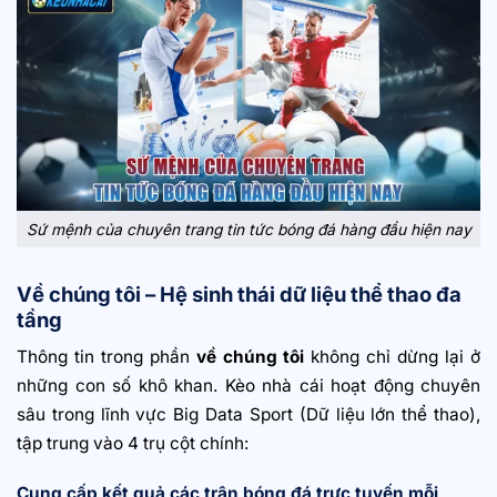
Sứ mệnh của chuyên trang tin tức bóng đá hàng đầu hiện nay
Về chúng tôi – Hệ sinh thái dữ liệu thể thao đa
tầng
Thông tin trong phần
về chúng tôi
không chỉ dừng lại ở
những con số khô khan. Kèo nhà cái hoạt động chuyên
sâu trong lĩnh vực Big Data Sport (Dữ liệu lớn thể thao),
tập trung vào 4 trụ cột chính:
Cung cấp kết quả các trận bóng đá trực tuyến mỗi