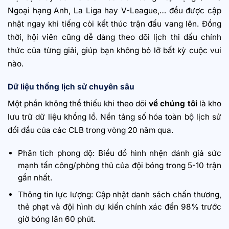
Ngoại hạng Anh, La Liga hay V-League,… đều được cập
nhật ngay khi tiếng còi kết thúc trận đấu vang lên. Đồng
thời, hội viên cũng dễ dàng theo dõi lịch thi đấu chính
thức của từng giải, giúp bạn không bỏ lỡ bất kỳ cuộc vui
nào.
Dữ liệu thống lịch sử chuyên sâu
Một phần không thể thiếu khi theo dõi
về chúng tôi
là kho
lưu trữ dữ liệu khổng lồ. Nền tảng số hóa toàn bộ lịch sử
đối đầu của các CLB trong vòng 20 năm qua.
Phân tích phong độ: Biểu đồ hình nhện đánh giá sức
mạnh tấn công/phòng thủ của đội bóng trong 5-10 trận
gần nhất.
Thông tin lực lượng: Cập nhật danh sách chấn thương,
thẻ phạt và đội hình dự kiến chính xác đến 98% trước
giờ bóng lăn 60 phút.