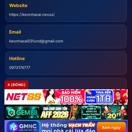
Website
https://keonhacai.nexus/
Email
keonhacai55fund@gmail.com
Hotline
0973174777
Địa chỉ
X [ĐÓNG]
271 Đ. Nguyễn Văn Tạo, Hiệp Phước, Nhà Bè, Thành phố Hồ
Chí Minh, Việt Nam
#keonhacai #keonhacai55fund #keo_nha_cai #keonhacai5 #kèo_nhà_cái 5
#kèo_nhà_cái_hôm_nay #tỷ_lệ_kèo_nhà_cái