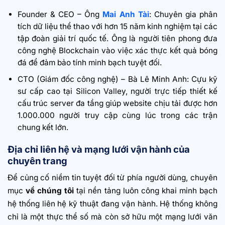
Founder & CEO – Ông
Mai Anh Tài
: Chuyên gia phân
tích dữ liệu thể thao với hơn 15 năm kinh nghiệm tại các
tập đoàn giải trí quốc tế. Ông là người tiên phong đưa
công nghệ Blockchain vào việc xác thực kết quả bóng
đá để đảm bảo tính minh bạch tuyệt đối.
CTO (Giám đốc công nghệ) – Bà Lê Minh Anh: Cựu kỹ
sư cấp cao tại Silicon Valley, người trực tiếp thiết kế
cấu trúc server đa tầng giúp website chịu tải được hơn
1.000.000 người truy cập cùng lúc trong các trận
chung kết lớn.
Địa chỉ liên hệ và mạng lưới vận hành của
chuyên trang
Để củng cố niềm tin tuyệt đối từ phía người dùng, chuyên
mục
về chúng tôi
tại nền tảng luôn công khai minh bạch
hệ thống liên hệ kỹ thuật đang vận hành. Hệ thống không
chỉ là một thực thể số mà còn sở hữu một mạng lưới văn