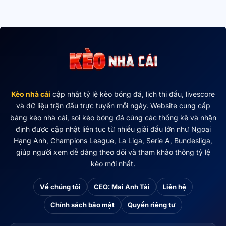
Kèo nhà cái
cập nhật tỷ lệ kèo bóng đá, lịch thi đấu, livescore
và dữ liệu trận đấu trực tuyến mỗi ngày. Website cung cấp
bảng kèo nhà cái, soi kèo bóng đá cùng các thống kê và nhận
định được cập nhật liên tục từ nhiều giải đấu lớn như Ngoại
Hạng Anh, Champions League, La Liga, Serie A, Bundesliga,
giúp người xem dễ dàng theo dõi và tham khảo thông tỷ lệ
kèo mới nhất.
Về chúng tôi
CEO: Mai Anh Tài
Liên hệ
Chính sách bảo mật
Quyền riêng tư