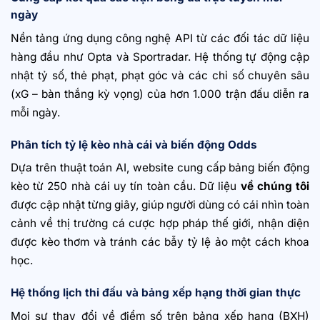
ngày
Nền tảng ứng dụng công nghệ API từ các đối tác dữ liệu
hàng đầu như Opta và Sportradar. Hệ thống tự động cập
nhật tỷ số, thẻ phạt, phạt góc và các chỉ số chuyên sâu
(xG – bàn thắng kỳ vọng) của hơn 1.000 trận đấu diễn ra
mỗi ngày.
Phân tích tỷ lệ kèo nhà cái và biến động Odds
Dựa trên thuật toán AI, website cung cấp bảng biến động
kèo từ 250 nhà cái uy tín toàn cầu. Dữ liệu
về chúng tôi
được cập nhật từng giây, giúp người dùng có cái nhìn toàn
cảnh về thị trường cá cược hợp pháp thế giới, nhận diện
được kèo thơm và tránh các bẫy tỷ lệ ảo một cách khoa
học.
Hệ thống lịch thi đấu và bảng xếp hạng thời gian thực
Mọi sự thay đổi về điểm số trên bảng xếp hạng (BXH)