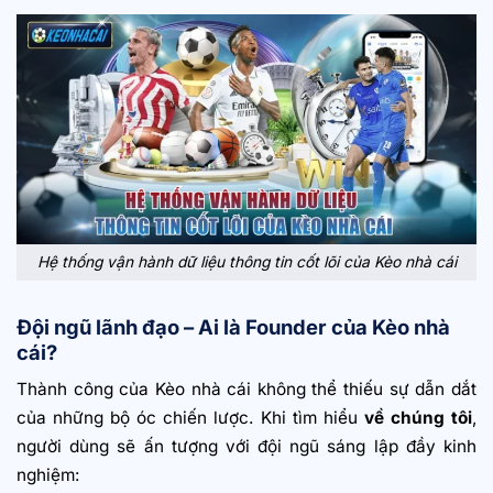
Hệ thống vận hành dữ liệu thông tin cốt lõi của Kèo nhà cái
Đội ngũ lãnh đạo – Ai là Founder của Kèo nhà
cái?
Thành công của Kèo nhà cái không thể thiếu sự dẫn dắt
của những bộ óc chiến lược. Khi tìm hiểu
về chúng tôi
,
người dùng sẽ ấn tượng với đội ngũ sáng lập đầy kinh
nghiệm: