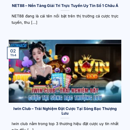
NET88 – Nền Tảng Giải Trí Trực Tuyến Uy Tín Số 1 Châu Á
NET88 đang là cái tên nổi bật trên thị trường cá cược trực
tuyến, thu [...]
02
Th4
Iwin Club – Trải Nghiệm Đặt Cược Tại Sòng Bạc Thượng
Lưu
Iwin club nằm trong top 3 thương hiệu đặt cược uy tín nhất
nửa đầu [...]