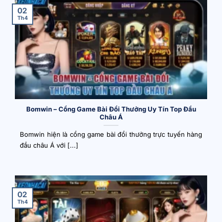
02
Th4
Bomwin – Cổng Game Bài Đổi Thưởng Uy Tín Top Đầu
Châu Á
Bomwin hiện là cổng game bài đổi thưởng trực tuyến hàng
đầu châu Á với [...]
02
Th4