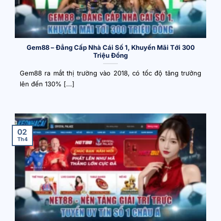
Gem88 – Đẳng Cấp Nhà Cái Số 1, Khuyến Mãi Tới 300
Triệu Đồng
Gem88 ra mắt thị trường vào 2018, có tốc độ tăng trưởng
lên đến 130% [...]
02
Th4