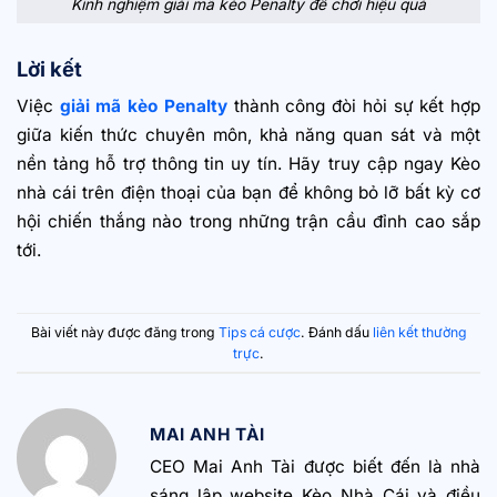
Kinh nghiệm giải mã kèo Penalty để chơi hiệu quả
Lời kết
Việc
giải mã kèo Penalty
thành công đòi hỏi sự kết hợp
giữa kiến thức chuyên môn, khả năng quan sát và một
nền tảng hỗ trợ thông tin uy tín. Hãy truy cập ngay Kèo
nhà cái trên điện thoại của bạn để không bỏ lỡ bất kỳ cơ
hội chiến thắng nào trong những trận cầu đỉnh cao sắp
tới.
Bài viết này được đăng trong
Tips cá cược
. Đánh dấu
liên kết thường
trực
.
MAI ANH TÀI
CEO Mai Anh Tài được biết đến là nhà
sáng lập website Kèo Nhà Cái và điều