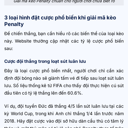
Giải mã kèo Penalty chuẩn cho người chơi chưa biết rõ
3 loại hình đặt cược phổ biến khi giải mã kèo
Penalty
Để chiến thắng, bạn cần hiểu rõ các biến thể của loại kèo
này. Website thường cập nhật các tỷ lệ cược phổ biến
sau:
Cược đội thắng trong loạt sút luân lưu
Đây là loại cược phổ biến nhất, người chơi chỉ cần xác
định đội bóng nào sẽ giành tấm vé đi tiếp sau loạt sút luân
lưu. Số liệu thống kê từ FIFA cho thấy đội thực hiện cú sút
đầu tiên có tỷ lệ thắng lên đến 60.6%.
Ví dụ, đội tuyển Đức đã thắng 4/5 lần sút luân lưu tại các
kỳ World Cup, trong khi Anh chỉ thắng 1/4 lần trước năm
2018. Hãy đặt cược vào đội sở hữu dàn cầu thủ có tâm lý