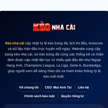
Chơi
Lưu
Ngay
Trúng
Lớn
Tiền
Tỷ
Kèo nhà cái
cập nhật tỷ lệ kèo bóng đá, lịch thi đấu, livescore
và dữ liệu trận đấu trực tuyến mỗi ngày. Website cung cấp
bảng kèo nhà cái, soi kèo bóng đá cùng các thống kê và nhận
định được cập nhật liên tục từ nhiều giải đấu lớn như Ngoại
Hạng Anh, Champions League, La Liga, Serie A, Bundesliga,
giúp người xem dễ dàng theo dõi và tham khảo thông tỷ lệ
kèo mới nhất.
Về chúng tôi
CEO: Mai Anh Tài
Liên hệ
Chính sách bảo mật
Quyền riêng tư