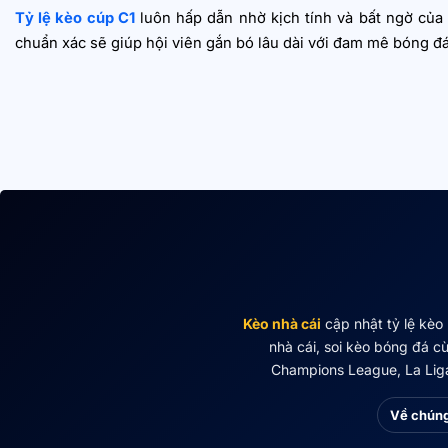
Tỷ lệ kèo cúp C1
luôn hấp dẫn nhờ kịch tính và bất ngờ của 
chuẩn xác sẽ giúp hội viên gắn bó lâu dài với đam mê bóng đá
Kèo nhà cái
cập nhật tỷ lệ kèo 
nhà cái, soi kèo bóng đá c
Champions League, La Liga,
Về chúng