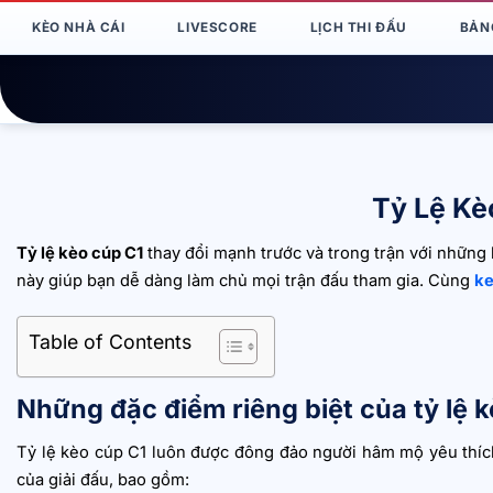
Bỏ
KÈO NHÀ CÁI
LIVESCORE
LỊCH THI ĐẤU
BẢN
qua
nội
dung
Tỷ Lệ Kè
Tỷ lệ kèo cúp C1
thay đổi mạnh trước và trong trận với những 
này giúp bạn dễ dàng làm chủ mọi trận đấu tham gia. Cùng
ke
Table of Contents
Những đặc điểm riêng biệt của tỷ lệ 
Tỷ lệ kèo cúp C1 luôn được đông đảo người hâm mộ yêu thích
của giải đấu, bao gồm: