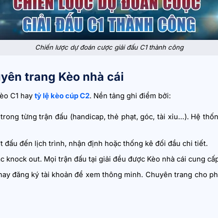
Chiến lược dự đoán cược giải đấu C1 thành công
uyên trang Kèo nhà cái
 kèo C1 hay
tỷ lệ kèo cúp C2
. Nền tảng ghi điểm bởi:
rong từng trận đấu (handicap, thẻ phạt, góc, tài xỉu…). Hệ thốn
 đấu đến lịch trình, nhận định hoặc thống kê đối đầu chi tiết.
 knock out. Mọi trận đấu tại giải đều được Kèo nhà cái cung cấp 
hay đăng ký tài khoản để xem thông minh. Chuyên trang cho phép