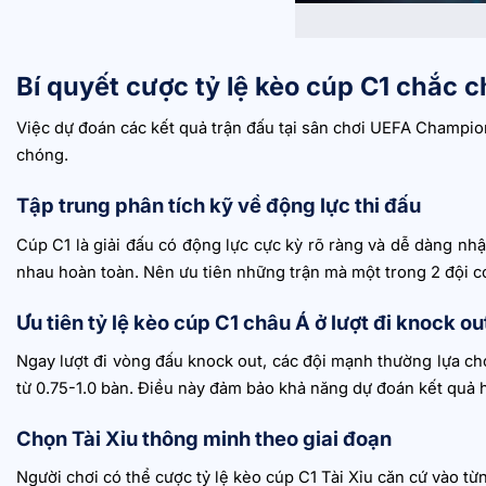
Bí quyết cược tỷ lệ kèo cúp C1 chắc 
Việc dự đoán các kết quả trận đấu tại sân chơi UEFA Champion
chóng.
Tập trung phân tích kỹ về động lực thi đấu
Cúp C1 là giải đấu có động lực cực kỳ rõ ràng và dễ dàng nhậ
nhau hoàn toàn. Nên ưu tiên những trận mà một trong 2 đội c
Ưu tiên tỷ lệ kèo cúp C1 châu Á ở lượt đi knock ou
Ngay lượt đi vòng đấu knock out, các đội mạnh thường lựa ch
từ 0.75-1.0 bàn. Điều này đảm bảo khả năng dự đoán kết quả h
Chọn Tài Xỉu thông minh theo giai đoạn
Người chơi có thể cược tỷ lệ kèo cúp C1 Tài Xỉu căn cứ vào từ