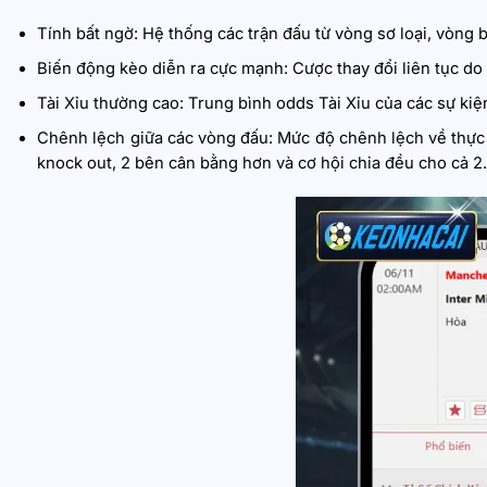
Tính bất ngờ: Hệ thống các trận đấu từ vòng sơ loại, vòng 
Biến động kèo diễn ra cực mạnh: Cược thay đổi liên tục do
Tài Xỉu thường cao: Trung bình odds Tài Xỉu của các sự ki
Chênh lệch giữa các vòng đấu: Mức độ chênh lệch về thực l
knock out, 2 bên cân bằng hơn và cơ hội chia đều cho cả 2