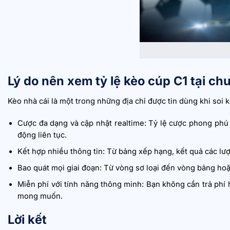
Lý do nên xem tỷ lệ kèo cúp C1 tại ch
Kèo nhà cái là một trong những địa chỉ được tin dùng khi soi
Cược đa dạng và cập nhật realtime: Tỷ lệ cược phong phú t
động liên tục.
Kết hợp nhiều thông tin: Từ bảng xếp hạng, kết quả các lượt
Bao quát mọi giai đoạn: Từ vòng sơ loại đến vòng bảng hoặc
Miễn phí với tính năng thông minh: Bạn không cần trả phí 
mong muốn.
Lời kết