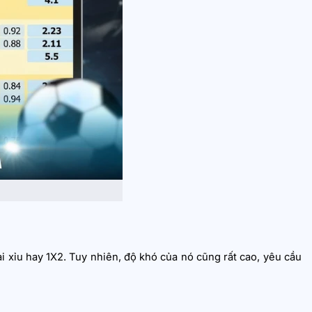
 xỉu hay 1X2. Tuy nhiên, độ khó của nó cũng rất cao, yêu cầu