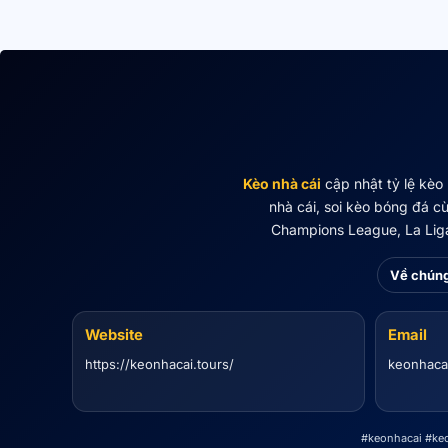
Kèo nhà cái
cập nhật tỷ lệ kèo 
nhà cái, soi kèo bóng đá c
Champions League, La Liga,
Về chúng
Website
Email
https://keonhacai.tours/
keonhaca
#keonhacai #keo