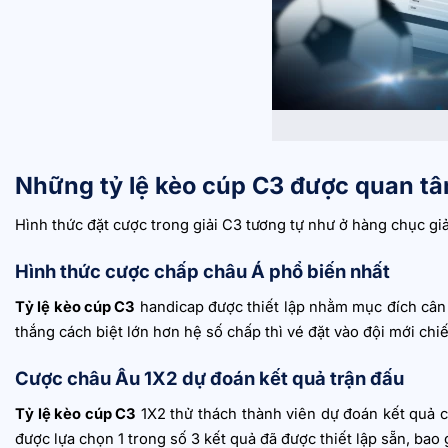
Những tỷ lệ kèo cúp C3 được quan t
Hình thức đặt cược trong giải C3 tương tự như ở hàng chục giả
Hình thức cược chấp châu Á phổ biến nhất
Tỷ lệ kèo cúp C3
handicap được thiết lập nhằm mục đích cân bằ
thắng cách biệt lớn hơn hệ số chấp thì vé đặt vào đội mới chiế
Cược châu Âu 1X2 dự đoán kết quả trận đấu
Tỷ lệ kèo cúp C3
1X2 thử thách thành viên dự đoán kết quả củ
được lựa chọn 1 trong số 3 kết quả đã được thiết lập sẵn, bao