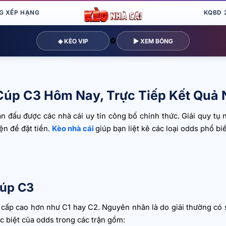
G XẾP HẠNG
KQBD 
⚽️
◈ KÈO VIP
▶ XEM BÓNG
Cúp C3 Hôm Nay, Trực Tiếp Kết Quả
 đấu được các nhà cái uy tín công bố chính thức. Giải quy tụ n
ện để đặt tiền.
Kèo nhà cái
giúp bạn liệt kê các loại odds phổ bi
cúp C3
i cấp cao hơn như C1 hay C2. Nguyên nhân là do giải thường có
c biệt của odds trong các trận gồm: