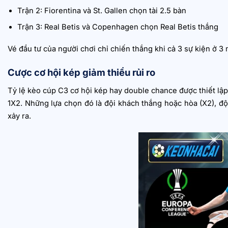
Trận 2: Fiorentina và St. Gallen chọn tài 2.5 bàn
Trận 3: Real Betis và Copenhagen chọn Real Betis thắng
Vé đầu tư của người chơi chỉ chiến thắng khi cả 3 sự kiện ở 3 
Cược cơ hội kép giảm thiểu rủi ro
Tỷ lệ kèo cúp C3 cơ hội kép hay double chance được thiết lập 
1X2. Những lựa chọn đó là đội khách thắng hoặc hòa (X2), độ
xảy ra.