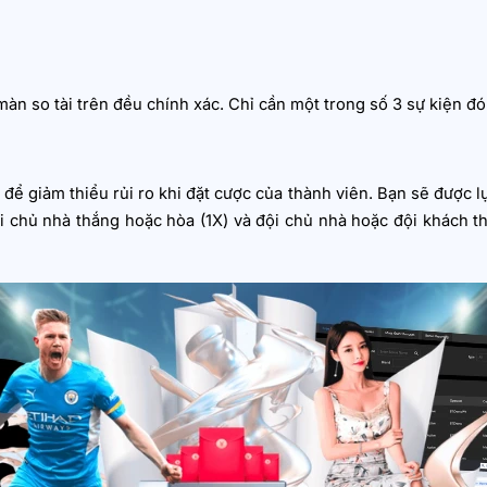
màn so tài trên đều chính xác. Chỉ cần một trong số 3 sự kiện đó
để giảm thiểu rủi ro khi đặt cược của thành viên. Bạn sẽ được l
i chủ nhà thắng hoặc hòa (1X) và đội chủ nhà hoặc đội khách thắ